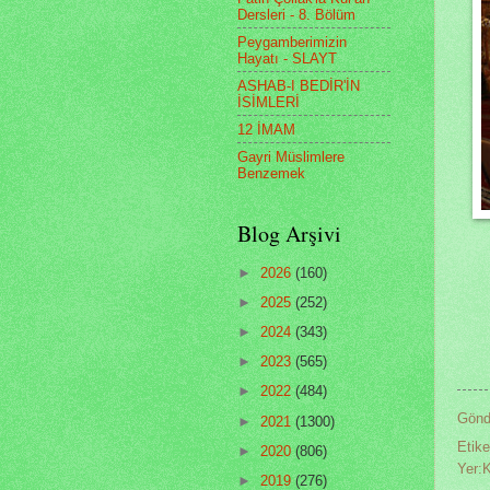
Dersleri - 8. Bölüm
Peygamberimizin
Hayatı - SLAYT
ASHAB-I BEDİR'İN
İSİMLERİ
12 İMAM
Gayri Müslimlere
Benzemek
Blog Arşivi
►
2026
(160)
►
2025
(252)
►
2024
(343)
►
2023
(565)
►
2022
(484)
Gönd
►
2021
(1300)
Etike
►
2020
(806)
Yer
►
2019
(276)