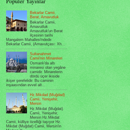
Popüler Yayınlar
Bekarlar Camii,
Berat, Arnavutluk
Bekarlar Camii,
Arnavutluk
Arnavutluk'un Berat
ilçesinin tarihi
Mangalem Mahallesi'ndedir.
Bekarlar Camii, (Arnavutçası: Xh...
Sultanahmet
Camii'nin Minareleri
Osmanlı'da altı
minaresi olan yegâne
camidir. Minarelerin
dördü üçer ikiside
ikişer şerefelidir. Bu caminin
inşaasından evvel alt...
Hz.Mikdad (Muğdad)
Camii, Yenişehir,
Mersin
Hz.Mikdat (Muğdat)
Camii, Yenişehir,
Mersin Hz.Mikdat
Camii, külliye özelliği taşıyor Hz.
Mikdat (Muğdat) Camii, Mersin'in