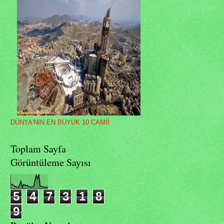
DÜNYA'NIN EN BÜYÜK 10 CAMİİ
Toplam Sayfa
Görüntüleme Sayısı
5
4
7
3
1
8
9