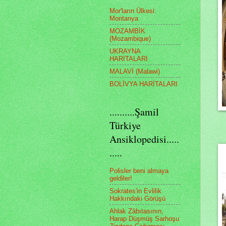
Mor'ların Ülkesi:
Moritanya
MOZAMBİK
(Mozambique)
UKRAYNA
HARİTALARI
MALAVİ (Malawi)
BOLİVYA HARİTALARI
..........Şamil
Türkiye
Ansiklopedisi.....
.....
Polisler beni almaya
geldiler!
Sokrates'in Evlilik
Hakkındaki Görüşü
Ahlak Zâbıtasının,
Harap Düşmüş Sarhoşu