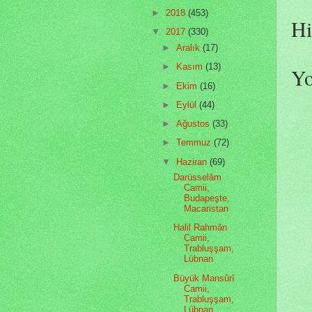
►
2018
(453)
Hi
▼
2017
(330)
►
Aralık
(17)
►
Kasım
(13)
Y
►
Ekim
(16)
►
Eylül
(44)
►
Ağustos
(33)
►
Temmuz
(72)
▼
Haziran
(69)
Darüsselâm
Camii,
Budapeşte,
Macaristan
Halil Rahmân
Camii,
Trabluşşam,
Lübnan
Büyük Mansûrî
Camii,
Trabluşşam,
Lübnan