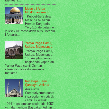
Merkez Y...
Mescid-i Aksa
Müslümanlarındır
Kubbet-üs-Sahra,
Mescid-i Aksa'nın
Hemen Karşısıda...
Yeryüzünde değeri en
yüksek üç mescidden birisi Mescid-
i Aksa'dı...
Yahya Paşa Camii,
Üsküp, Makedonya
Yahya Paşa Camii,
Üsküp, Madenonya
16. yüzyılın hemen
başlarında yaptırılan
Yahya Paşa camii Osmanlı
idaresinin zirve dönemlerine
rastlama...
Kocatepe Camii,
Çankaya, Ankara
Ankara’da
Cumhuriyetten sonra
inşa edilen en büyük
cami. İlk olarak
1944’te çalışmalar başlatıldı. 1957
yılında merhum Başbakan Adnan ...