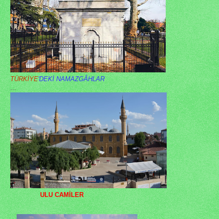
TÜRKİYE
'DEKİ NAMAZGÂHLAR
...
ULU CAMİLER