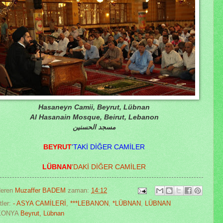
Hasaneyn Camii, Beyrut, Lübnan
Al Hasanain Mosque, Beirut, Lebanon
مسجد الحسنين
BEYRUT
'TAKİ DİĞER CAMİLER
LÜBNAN
'DAKİ DİĞER CAMİLER
eren
Muzaffer BADEM
zaman:
14:12
tler:
- ASYA CAMİLERİ
,
***LEBANON
,
*LÜBNAN
,
LÜBNAN
:KONYA
Beyrut, Lübnan