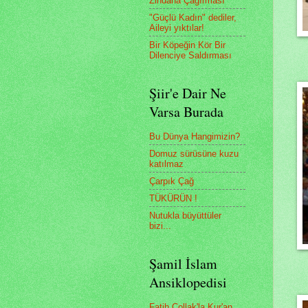
Zindana Çağırması
"Güçlü Kadın" dediler,
Aileyi yıktılar!
Bir Köpeğin Kör Bir
Dilenciye Saldırması
Şiir'e Dair Ne
Varsa Burada
Bu Dünya Hangimizin?
Domuz sürüsüne kuzu
katılmaz
Çarpık Çağ
TÜKÜRÜN !
Nutukla büyüttüler
bizi...
Şamil İslam
Ansiklopedisi
Fatih Çollak'la Kur'an